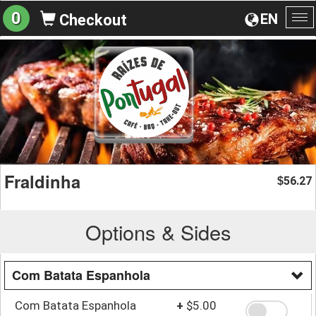
0
EN
Checkout
To
na
Fraldinha
56.27
$
Options & Sides
Com Batata Espanhola
Com Batata Espanhola
+
$5.00